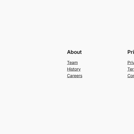
About
Pr
Team
Pri
History
Ter
Careers
Con