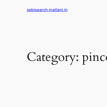
Skip
sebisearch.matlani.in
to
content
Category:
pinc